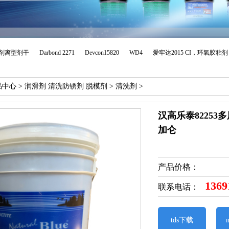
模剂离型剂干
Darbond 2271
Devcon15820
WD4
爱牢达2015 CI，环氧胶粘
品中心
>
润滑剂 清洗防锈剂 脱模剂
>
清洗剂
>
汉高乐泰82253多用途
加仑
产品价格：
1369
联系电话：
tds下载