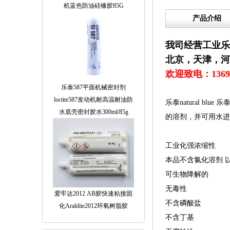
机蓝色防油硅橡胶85G
产品介绍
我司经营工业乐
北京，天津，河
欢迎致电：
1369
乐泰587平面机械密封剂
loctite587发动机耐高温耐油防
乐泰natural b
水底壳密封胶水300ml/85g
的溶剂，并可用水进
工业化强浓缩性
本品不含氯化溶剂 
可生物降解的
无毒性
爱牢达2012 AB胶快速粘接固
不含磷酸盐
化Araldite2012环氧树脂胶
不含丁基